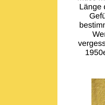
Länge d
Gefü
bestim
Wen
vergess
1950e