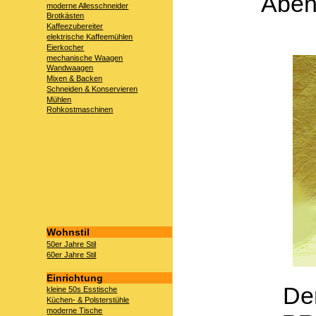
Aben
moderne Allesschneider
Brotkästen
Kaffeezubereiter
elektrische Kaffeemühlen
Eierkocher
mechanische Waagen
Wandwaagen
Mixen & Backen
Schneiden & Konservieren
Mühlen
Rohkostmaschinen
Wohnstil
50er Jahre Stil
60er Jahre Stil
Einrichtung
De
kleine 50s Esstische
Küchen- & Polsterstühle
moderne Tische