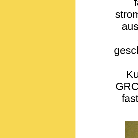
stro
aus
gesc
Ku
GRO
fas