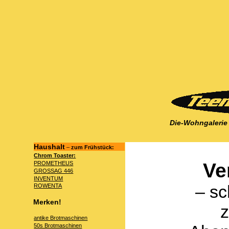
Die-Wohngalerie
Haushalt
–
zum Frühstück:
Chrom Toaster:
Ve
PROMETHEUS
GROSSAG 446
INVENTUM
– sc
ROWENTA
Merken!
z
antike Brotmaschinen
50s Brotmaschinen