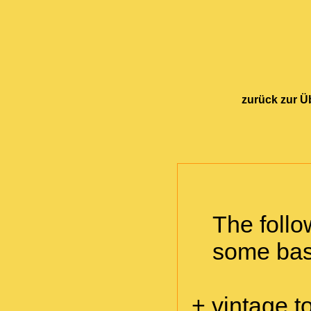
zurück zur Ü
The follo
some basi
+ vintage t