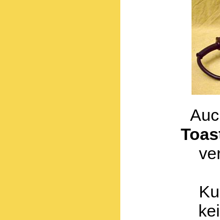
Auc
Toas
ve
Ku
ke