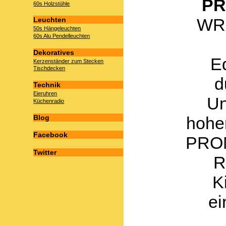
PR
60s Holzstühle
WRS
Leuchten
50s Hängeleuchten
60s Alu Pendelleuchten
Dekoratives
E
Kerzenständer zum Stecken
Tischdecken
d
Technik
Eieruhren
Un
Küchenradio
Blog
hohen
Facebook
PRO
Twitter
R
K
ei