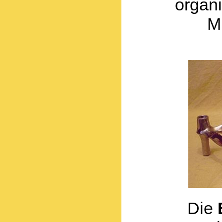
organ
M
Die