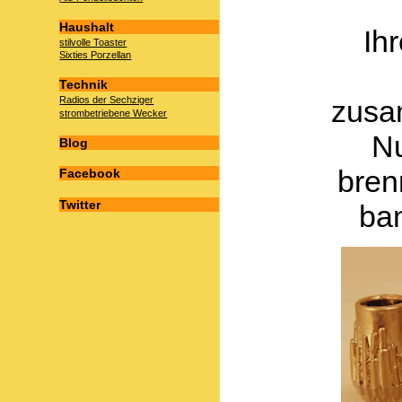
Haushalt
Ih
stilvolle Toaster
Sixties Porzellan
Technik
zusa
Radios der Sechziger
strombetriebene Wecker
N
Blog
bren
Facebook
Twitter
ban