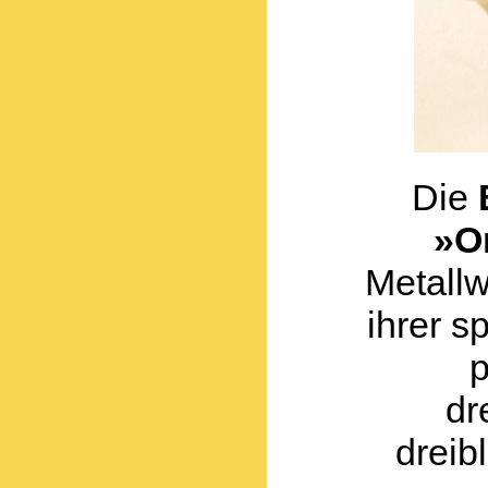
Die
»O
Metallw
ihrer s
p
dr
dreib