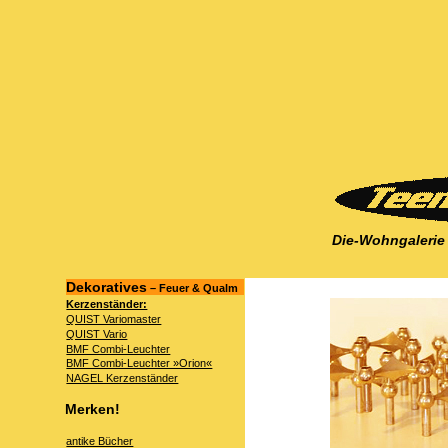
Die-Wohngalerie
Dekoratives
– Feuer & Qualm
Kerzenständer:
QUIST Variomaster
QUIST Vario
BMF Combi-Leuchter
BMF Combi-Leuchter »Orion«
NAGEL Kerzenständer
Merken!
antike Bücher