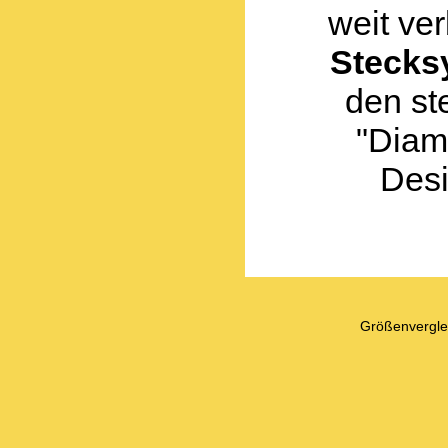
weit ve
Stecks
den st
"Diam
Des
Größenvergle