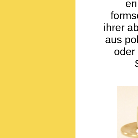
er
forms
ihrer a
aus po
oder