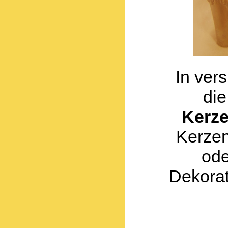
In ver
di
Kerz
Kerzen
ode
Dekorat