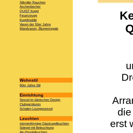
Stilvoller Rauchen
Aschenbecher
Ke
QUIST Kugel
Feuerzeuge
Kugelmobile
Q
Vasen der 50er Jahre
Wandvasen, Blumenregale
u
Dr
Wohnstil
60er Jahre Stil
Einrichtung
Arra
Sessel im dänischen Design
Clubgarnituren
die
Schalen-Loungesessel
Leuchten
erst
sternenförmige Glaskugelleuchten
Spiegel mit Beleuchtung
Alu-Pendelleuchten