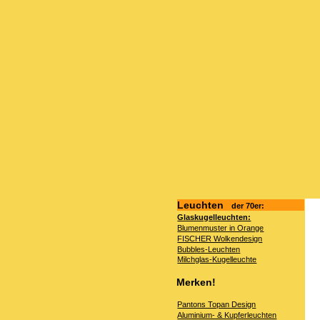
Leuchten
der 70er:
Glaskugelleuchten:
Blumenmuster in Orange
FISCHER Wolkendesign
Bubbles-Leuchten
Milchglas-Kugelleuchte
Merken!
Pantons Topan Design
Aluminium- & Kupferleuchten