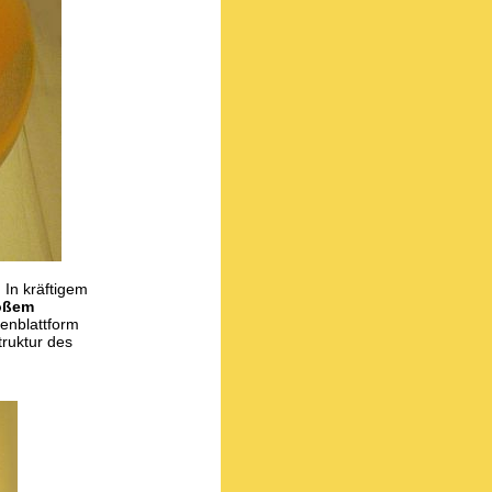
 In kräftigem
oßem
enblattform
truktur des