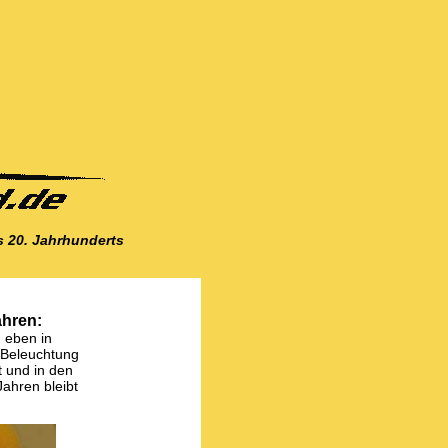
 20. Jahrhunderts
ahren:
, eben in
n Beleuchtung
t und in den
Jahren bleibt