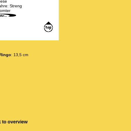
iese
ahre: Streng
romter
Ringo
: 13,5 cm
 to overview