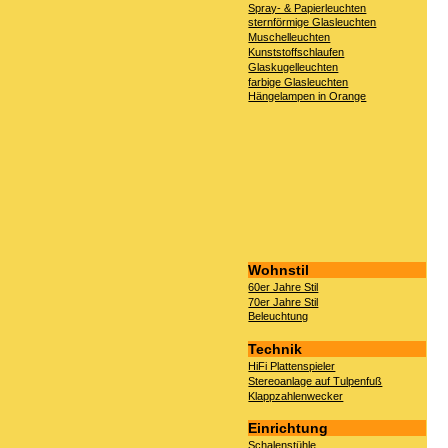
Spray- & Papierleuchten
sternförmige Glasleuchten
Muschelleuchten
Kunststoffschlaufen
Glaskugelleuchten
farbige Glasleuchten
Hängelampen in Orange
Wohnstil
60er Jahre Stil
70er Jahre Stil
Beleuchtung
Technik
HiFi Plattenspieler
Stereoanlage auf Tulpenfuß
Klappzahlenwecker
Einrichtung
Schalenstühle