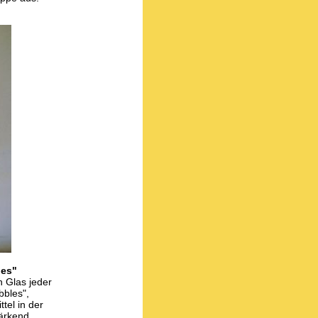
es"
n Glas jeder
bbles",
tel in der
tärkend