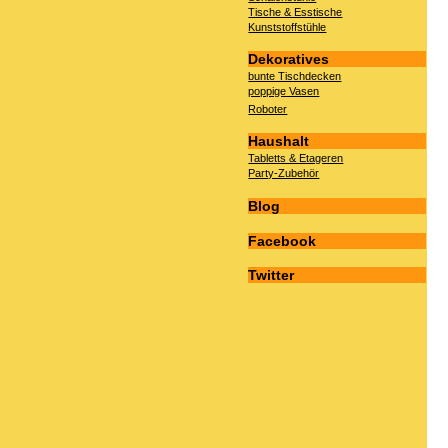
Tische & Esstische
Kunststoffstühle
Dekoratives
bunte Tischdecken
poppige Vasen
Roboter
Haushalt
Tabletts & Etageren
Party-Zubehör
Blog
Facebook
Twitter