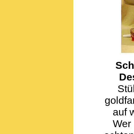
Sch
De
Stü
goldfa
auf 
Wer 