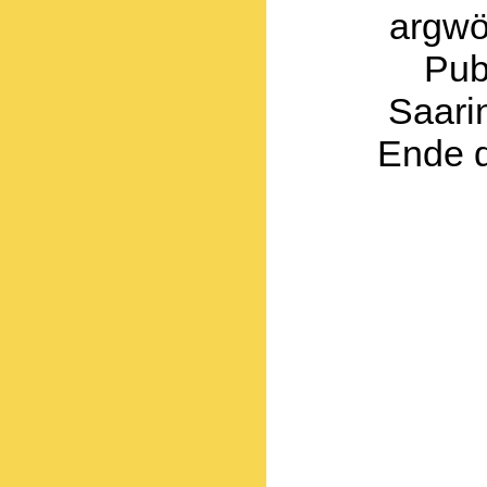
argwö
Pub
Saari
Ende d