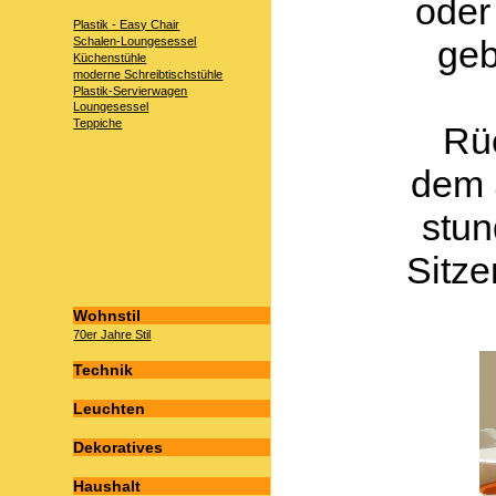
oder
Plastik - Easy Chair
geb
Schalen-Loungesessel
Küchenstühle
moderne Schreibtischstühle
Plastik-Servierwagen
Loungesessel
Teppiche
Rü
dem 
stu
Sitze
Wohnstil
70er Jahre Stil
Technik
Leuchten
Dekoratives
Haushalt