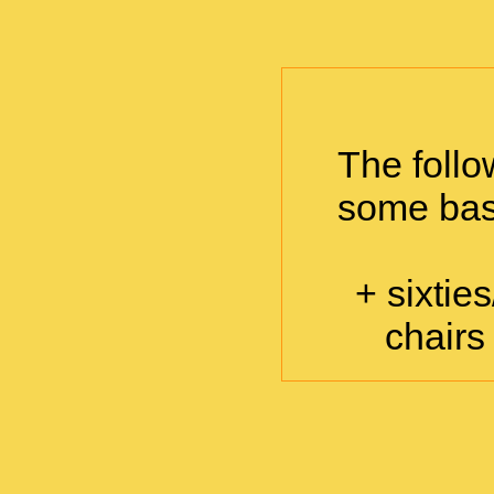
The follo
some basi
+ sixtie
chairs 