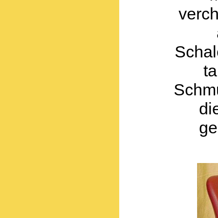
verc
Schal
t
Schmu
di
ge