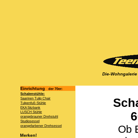
Die-Wohngalerie
Einrichtung
der 70er:
Schalenstühle:
Scha
Saarinen Tulip Chair
Tulpenfuß-Stühle
EKA Sitzbank
6
LUSCH Stühle
orangebrauner Drehstuhl
Studiosessel
Ob E
orangefarbener Drehsessel
Merken!