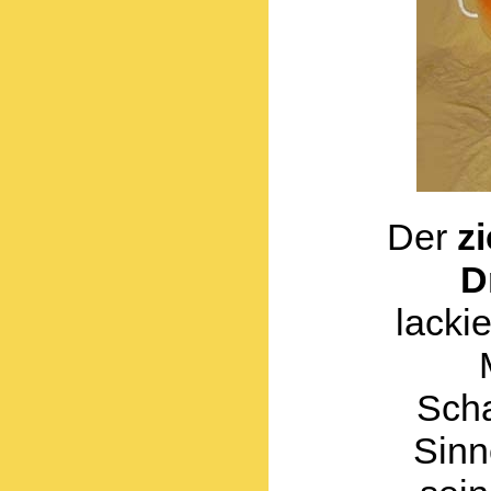
Der
z
D
lacki
Scha
Sinn