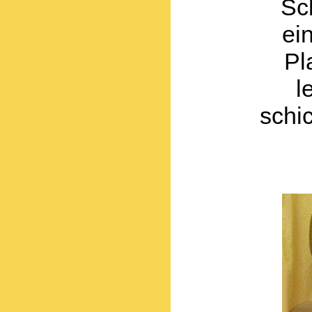
Sc
ei
Pl
l
schi