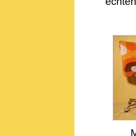
echten
M