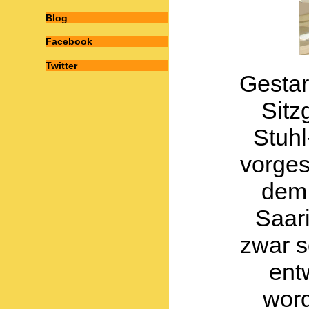
Blog
Facebook
Twitter
Gestar
Sitz
Stuh
vorges
de
Saari
zwar s
ent
word