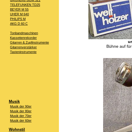
GRUNDIG GDM 321
TELEFUNKEN TD25
BEYER M 55
UHER M 640
PHILIPS M
AKG D 60 C
Tonbandmaschinen
Kassettenrekorder
u
Gitarren & Zupfinstrumente
Bühne auf fü
Gitarrenverstärker
Tasteninstrumente
Musik
Musik der 90er
Musik der 80er
Musik der 70er
Musik der 60er
Wohnstil