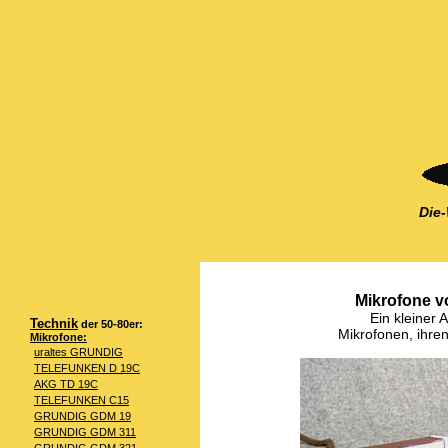
Die
Mikrofone vo
Ein kleiner 
Technik
der 50-80er:
Mikrofonen, ihre
Mikrofone:
uraltes GRUNDIG
TELEFUNKEN D 19C
AKG TD 19C
TELEFUNKEN C15
GRUNDIG GDM 19
GRUNDIG GDM 311