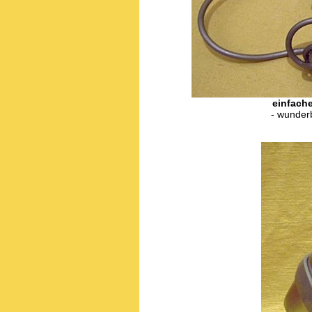
einfach
- wunde