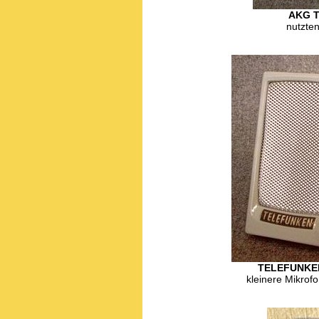
AKG T
nutzte
TELEFUNKE
kleinere Mikrof