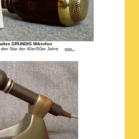
raltes GRUNDIG Mikrofon
r den Star der 40er/50er Jahre
mehr...