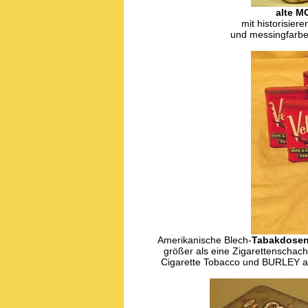
alte M
mit historisier
und messingfarbe
Amerikanische Blech-
Tabakdosen
größer als eine Zigarettenschac
Cigarette Tobacco und BURLEY an