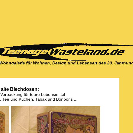
-Wohngalerie für Wohnen, Design und Lebensart des 20. Jahrhund
alte Blechdosen:
 Verpackung für teure Lebensmittel
e, Tee und Kuchen, Tabak und Bonbons ...