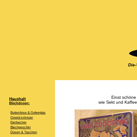
Die
Einst schöne
Haushalt
wie Sekt und Kaffe
Blechdosen:
Butterdose & Geleeglas
Gewürzstreuer
Eierbecher
Blechgeschirr
Dosen & Taschen