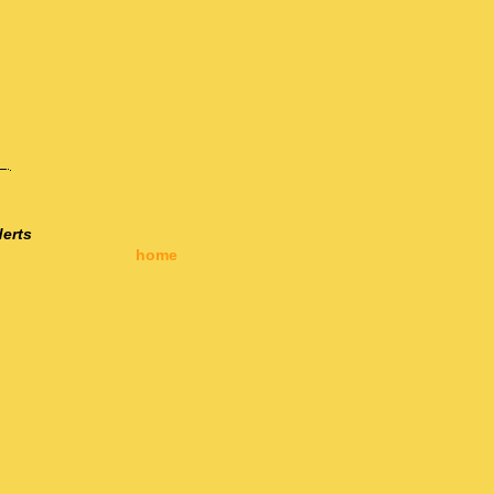
erts
home