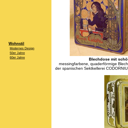
Wohnstil
Modernes Design
50er Jahre
60er Jahre
Blechdose mit schö
messingfarbene, quaderförmige Blech
der spanischen Sektkellerei CODORNIU i